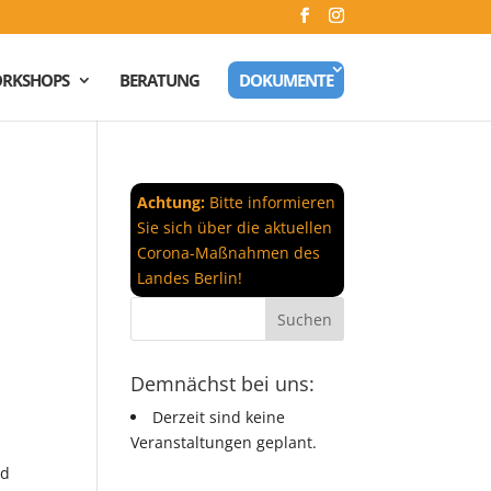
RKSHOPS
BERATUNG
DOKUMENTE
Achtung:
Bitte informieren
Sie sich über die aktuellen
Corona-Maßnahmen des
Landes Berlin!
Demnächst bei uns:
Derzeit sind keine
Veranstaltungen geplant.
nd