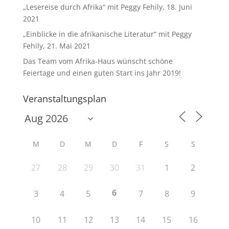
„Lesereise durch Afrika“ mit Peggy Fehily, 18. Juni
2021
„Einblicke in die afrikanische Literatur“ mit Peggy
Fehily, 21. Mai 2021
Das Team vom Afrika-Haus wünscht schöne
Feiertage und einen guten Start ins Jahr 2019!
Veranstaltungsplan
M
D
M
D
F
S
S
27
28
29
30
31
1
2
6
3
4
5
7
8
9
10
11
12
13
14
15
16