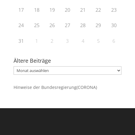
17
18
19
20
21
22
23
24
25
26
27
28
29
30
31
1
2
3
4
5
6
Ältere Beiträge
Ältere
Beiträge
Hinweise der Bundesregierung(CORONA)