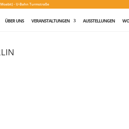
n (Moabit) - U-Bahn Turmstraße
ÜBER UNS
VERANSTALTUNGEN
AUSSTELLUNGEN
WO
RLIN