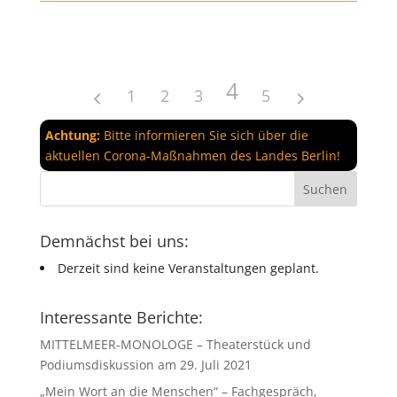
4
1
2
3
5
Achtung:
Bitte informieren Sie sich über die
aktuellen Corona-Maßnahmen des Landes Berlin!
Demnächst bei uns:
Derzeit sind keine Veranstaltungen geplant.
Interessante Berichte:
MITTELMEER-MONOLOGE – Theaterstück und
Podiumsdiskussion am 29. Juli 2021
„Mein Wort an die Menschen“ – Fachgespräch,