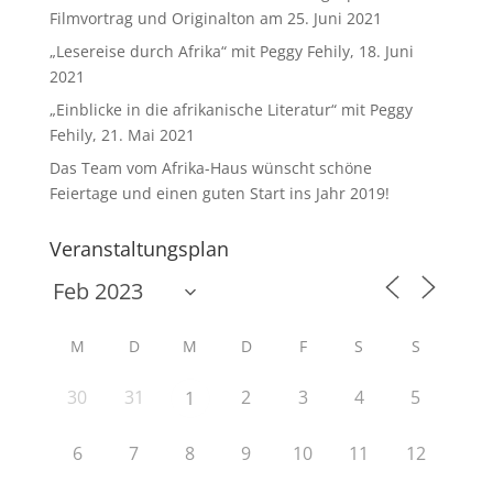
Filmvortrag und Originalton am 25. Juni 2021
„Lesereise durch Afrika“ mit Peggy Fehily, 18. Juni
2021
„Einblicke in die afrikanische Literatur“ mit Peggy
Fehily, 21. Mai 2021
Das Team vom Afrika-Haus wünscht schöne
Feiertage und einen guten Start ins Jahr 2019!
Veranstaltungsplan
M
D
M
D
F
S
S
30
31
2
3
4
5
1
6
7
8
9
10
11
12