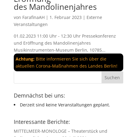
des Mandolinenjahres
von
FarafinaAH
|
1. Februar 2023
|
Externe
Veranstaltungen
01.02.2023 11:00 Uhr - 12:30 Uhr Pressekonferenz
und Eröffnung des Mandolinenjahres
Musikinstrumenten-Museum Berlin, 10785...
Achtung:
Bitte informieren Sie sich über die
aktuellen Corona-Maßnahmen des Landes Berlin!
Demnächst bei uns:
Derzeit sind keine Veranstaltungen geplant.
Interessante Berichte:
MITTELMEER-MONOLOGE – Theaterstück und