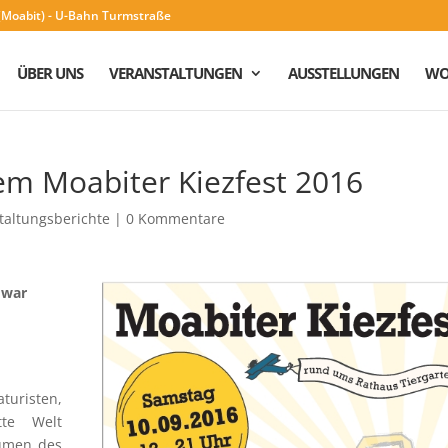
n (Moabit) - U-Bahn Turmstraße
ÜBER UNS
VERANSTALTUNGEN
AUSSTELLUNGEN
WO
em Moabiter Kiezfest 2016
taltungsberichte
|
0 Kommentare
 war
risten,
tte Welt
äumen des