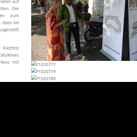
ieten auf
tten. Die
gten zum
 dass sie
gestellt
 Kiezfest
duktives
-Haus mit