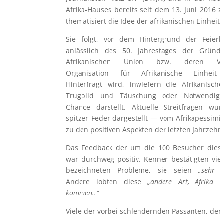
Afrika-Hauses bereits seit dem 13. Juni 2016 
thematisiert die Idee der afrikanischen Einheit
Sie folgt, vor dem Hintergrund der Feierl
anlässlich des 50. Jahrestages der Grün
Afrikanischen Union bzw. deren Vo
Organisation für Afrikanische Einhei
Hinterfragt wird, inwiefern die Afrikanisch
Trugbild und Täuschung oder Notwendig
Chance darstellt. Aktuelle Streitfragen w
spitzer Feder dargestellt — vom Afrikapessim
zu den positiven Aspekten der letzten Jahrzeh
Das Feedback der um die 100 Besucher die
war durchweg positiv. Kenner bestätigten vie
bezeichneten Probleme, sie seien
„sehr 
Andere lobten diese
„andere Art, Afrika
kommen..“
Viele der vorbei schlendernden Passanten, der