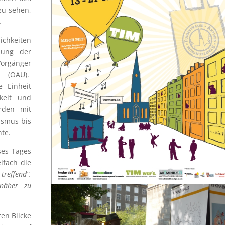
zu sehen,
.
ichkeiten
dung der
rgänger
t (OAU).
e Einheit
keit und
urden mit
ismus bis
nte.
ses Tages
lfach die
treffend“.
 näher zu
en Blicke