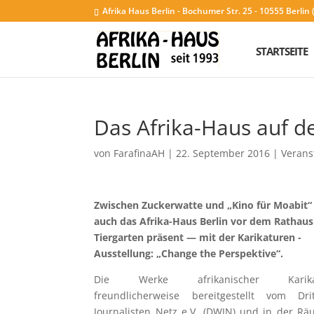
Afrika Haus Berlin - Bochumer Str. 25 - 10555 Berli
STARTSEITE
Das Afrika-Haus auf d
von
FarafinaAH
|
22. September 2016
|
Verans
Zwischen Zuckerwatte und „Kino für Moabit“
auch das Afrika-Haus Berlin vor dem Rathaus
Tiergarten präsent — mit der Karikaturen -
Ausstellung: „Change the Perspektive“
.
Die Werke afrikanischer Karikatu
freundlicherweise bereitgestellt vom Dri
Journalisten Netz e.V. (DWJN) und in der R