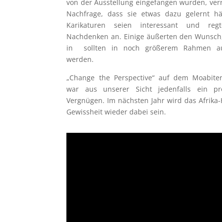
von der Ausstellung eingefangen wurden, verr
Nachfrage, dass sie etwas dazu gelernt hä
Karikaturen seien interessant und re
Nachdenken an. Einige äußerten den Wunsch,
in sollten in noch größerem Rahmen aus
werden.
„Change the Perspective“ auf dem Moabiter
war aus unserer Sicht jedenfalls ein pro
Vergnügen. Im nächsten Jahr wird das Afrika
Gewissheit wieder dabei sein.