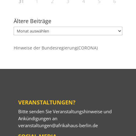
31
1
2
3
4
5
6
Ältere Beiträge
Ältere
Beiträge
Hinweise der Bundesregierung(CORONA)
VERANSTALTUNGEN?
Bitte senden Sie Veranstaltungshinweise und
Ankündigungen an
veranstaltungen@afrikahaus-berlin.de