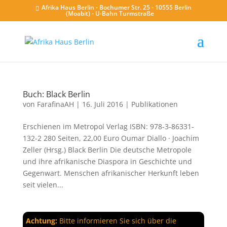
Afrika Haus Berlin - Bochumer Str. 25 - 10555 Berlin
(Moabit) - U-Bahn Turmstraße
Buch: Black Berlin
von
FarafinaAH
|
16. Juli 2016
|
Publikationen
Erschienen im Metropol Verlag ISBN: 978-3-86331-
132-2 280 Seiten, 22,00 Euro Oumar Diallo · Joachim
Zeller (Hrsg.) Black Berlin Die deutsche Metropole
und ihre afrikanische Diaspora in Geschichte und
Gegenwart. Menschen afrikanischer Herkunft leben
seit vielen...
Achtung:
Bitte informieren Sie sich über die