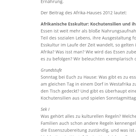
Ernährung.
Der Beitrag des Afrika-Hauses 2012 lautet:
Afrikanische Esskultur: Kochutensilien und i
Essen ist weit mehr als bloße Nahrungsaufnah
Teil des sozialen Lebens, ihre Ausgestaltung 
Esskultur im Laufe der Zeit wandelt, so gelten
Afrika? Was isst man? Wie wird das Essen zub
es zu befolgen? Wir beleuchten exemplarisch d
Grundstufe
Sonntag bei Euch zu Hause: Was gibt es zu es
am gleichen Tag in einem Dorf in Westafrika z
den Tisch gedeckt? Und gibt es überhaupt ein
Kochutensilien aus und spielen Sonntagmittag 
Sek I
Was gehört alles zu kulturellen Regeln? Welch
Familien auch schon andere Regeln kennengeler
die Essenszubereitung zuständig, und was ist 