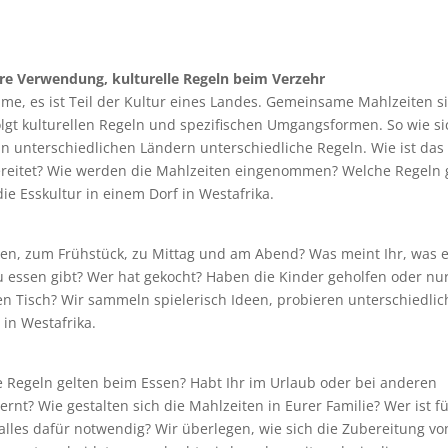
hre Verwendung, kulturelle Regeln beim Verzehr
me, es ist Teil der Kultur eines Landes. Gemeinsame Mahlzeiten s
folgt kulturellen Regeln und spezifischen Umgangsformen. So wie si
 in unterschiedlichen Ländern unterschiedliche Regeln. Wie ist das 
ereitet? Wie werden die Mahlzeiten eingenommen? Welche Regeln g
ie Esskultur in einem Dorf in Westafrika.
sen, zum Frühstück, zu Mittag und am Abend? Was meint Ihr, was 
u essen gibt? Wer hat gekocht? Haben die Kinder geholfen oder nu
en Tisch? Wir sammeln spielerisch Ideen, probieren unterschiedlic
in Westafrika.
e Regeln gelten beim Essen? Habt Ihr im Urlaub oder bei anderen
nt? Wie gestalten sich die Mahlzeiten in Eurer Familie? Wer ist f
alles dafür notwendig? Wir überlegen, wie sich die Zubereitung vo