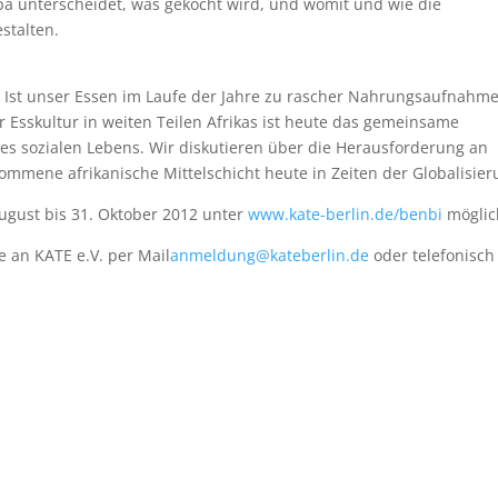
opa unterscheidet, was gekocht wird, und womit und wie die
stalten.
? Ist unser Essen im Laufe der Jahre zu rascher Nahrungsaufnahme
Esskultur in weiten Teilen Afrikas ist heute das gemeinsame
s sozialen Lebens. Wir diskutieren über die Herausforderung an
ommene afrikanische Mittelschicht heute in Zeiten der Globalisier
ugust bis 31. Oktober 2012 unter
www.kate-berlin.de/benbi
möglic
e an KATE e.V. per Mail
anmeldung@kateberlin.de
oder telefonisch