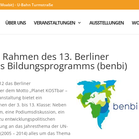
n (Moabit) - U-Bahn Turmstraße
ÜBER UNS
VERANSTALTUNGEN
AUSSTELLUNGEN
WO
 Rahmen des 13. Berliner
es Bildungsprogramms (benbi)
12 das Berliner
er dem Motto „Planet KOSTbar –
anstaltung bietet ein
en der 3. bis 13. Klasse: Neben
, eine Podiumsdiskussion, ein
u entwicklungspolitischen
nung an das Jahresthema der UN-
 (2005 – 2014) alles um das Thema