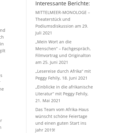
Interessante Berichte:
MITTELMEER-MONOLOGE –
Theaterstück und
Podiumsdiskussion am 29.
ind
Juli 2021
ch
„Mein Wort an die
in
Menschen“ – Fachgespräch,
ilt
Filmvortrag und Originalton
am 25. Juni 2021
„Lesereise durch Afrika“ mit
es
Peggy Fehily, 18. Juni 2021
r
„Einblicke in die afrikanische
he
Literatur“ mit Peggy Fehily,
21. Mai 2021
Das Team vom Afrika-Haus
wünscht schöne Feiertage
ür
und einen guten Start ins
n
Jahr 2019!