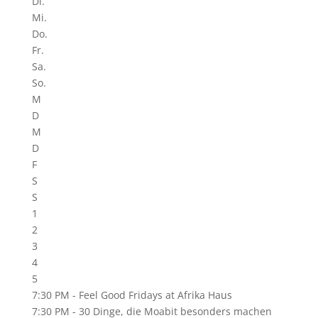
Di.
Mi.
Do.
Fr.
Sa.
So.
M
D
M
D
F
S
S
1
2
3
4
5
7:30 PM -
Feel Good Fridays at Afrika Haus
7:30 PM -
30 Dinge, die Moabit besonders machen