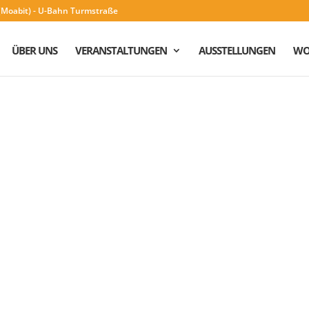
n (Moabit) - U-Bahn Turmstraße
ÜBER UNS
VERANSTALTUNGEN
AUSSTELLUNGEN
WO