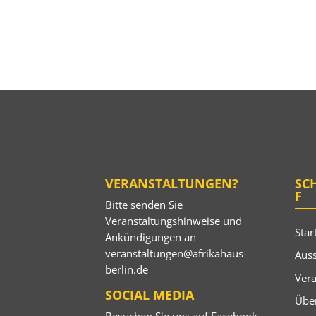
VERANSTALTUNGEN?
SC
F
Bitte senden Sie
Veranstaltungshinweise und
Star
Ankündigungen an
veranstaltungen@afrikahaus-
Auss
berlin.de
Ver
SOCIAL MEDIA
Übe
Besuchen Sie uns auf
Facebook