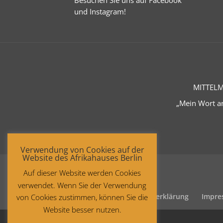
und
Instagram
!
MITTELM
„Mein Wort an
Verwendung von Cookies auf der
Website des Afrikahauses Berlin
Auf dieser Website werden Cookies
verwendet. Wenn Sie der Verwendung
Startseite
Datenschutzerklärung
Impre
von Cookies zustimmen, können Sie die
Website besser nutzen.