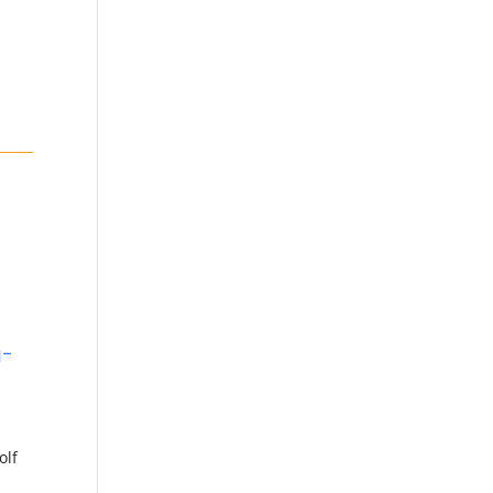
-
olf