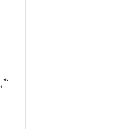
0 bis
et…