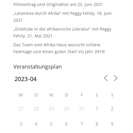
Filmvortrag und Originalton am 25. Juni 2021
„Lesereise durch Afrika“ mit Peggy Fehily, 18. Juni
2021
„Einblicke in die afrikanische Literatur“ mit Peggy
Fehily, 21. Mai 2021
Das Team vom Afrika-Haus wünscht schöne
Feiertage und einen guten Start ins Jahr 2019!
Veranstaltungsplan
M
D
M
D
F
S
S
27
28
29
30
31
1
2
3
4
5
6
7
8
9