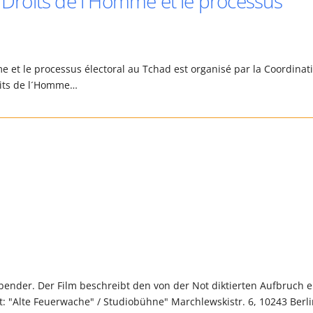
s Droits de l´Homme et le processus
me et le processus électoral au Tchad est organisé par la Coordinat
roits de l´Homme…
ender. Der Film beschreibt den von der Not diktierten Aufbruch e
: "Alte Feuerwache" / Studiobühne" Marchlewskistr. 6, 10243 Berl