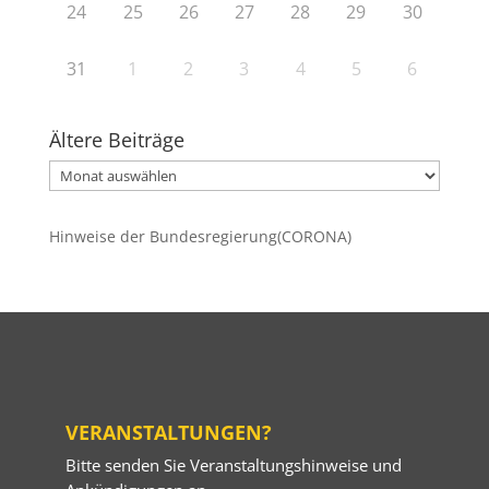
24
25
26
27
28
29
30
31
1
2
3
4
5
6
Ältere Beiträge
Ältere
Beiträge
Hinweise der Bundesregierung(CORONA)
VERANSTALTUNGEN?
Bitte senden Sie Veranstaltungshinweise und