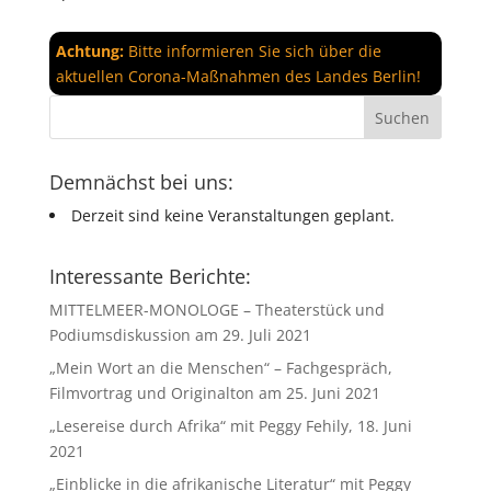
Achtung:
Bitte informieren Sie sich über die
aktuellen Corona-Maßnahmen des Landes Berlin!
Demnächst bei uns:
Derzeit sind keine Veranstaltungen geplant.
Interessante Berichte:
MITTELMEER-MONOLOGE – Theaterstück und
Podiumsdiskussion am 29. Juli 2021
„Mein Wort an die Menschen“ – Fachgespräch,
Filmvortrag und Originalton am 25. Juni 2021
„Lesereise durch Afrika“ mit Peggy Fehily, 18. Juni
2021
„Einblicke in die afrikanische Literatur“ mit Peggy