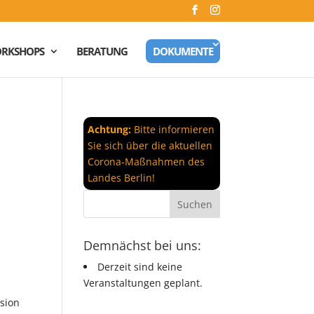
RKSHOPS
BERATUNG
DOKUMENTE
Achtung:
Bitte informieren
Sie sich über die aktuellen
Corona-Maßnahmen des
Landes Berlin!
Demnächst bei uns:
Derzeit sind keine
Veranstaltungen geplant.
ssion