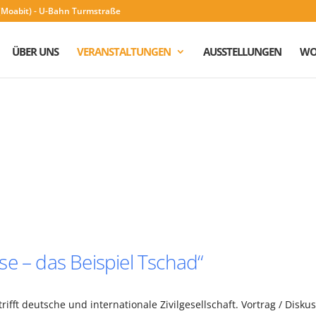
n (Moabit) - U-Bahn Turmstraße
ÜBER UNS
VERANSTALTUNGEN
AUSSTELLUNGEN
WO
e – das Beispiel Tschad“
ifft deutsche und internationale Zivilgesellschaft. Vortrag / Disku