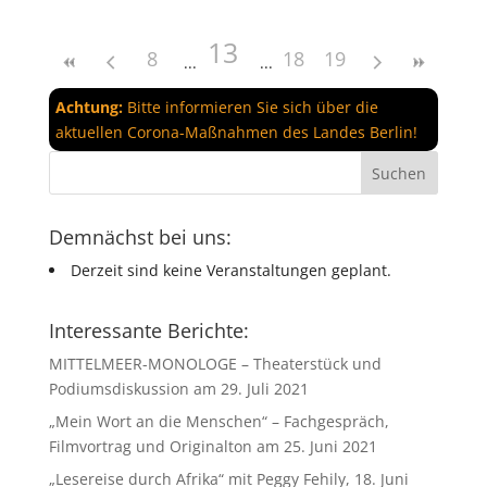
13
8
18
19
Achtung:
Bitte informieren Sie sich über die
aktuellen Corona-Maßnahmen des Landes Berlin!
Demnächst bei uns:
Derzeit sind keine Veranstaltungen geplant.
Interessante Berichte:
MITTELMEER-MONOLOGE – Theaterstück und
Podiumsdiskussion am 29. Juli 2021
„Mein Wort an die Menschen“ – Fachgespräch,
Filmvortrag und Originalton am 25. Juni 2021
„Lesereise durch Afrika“ mit Peggy Fehily, 18. Juni