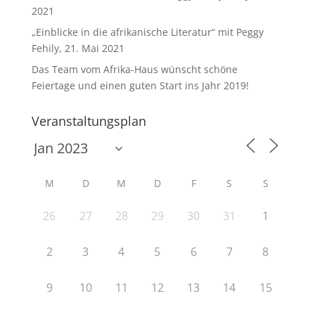
2021
„Einblicke in die afrikanische Literatur“ mit Peggy
Fehily, 21. Mai 2021
Das Team vom Afrika-Haus wünscht schöne
Feiertage und einen guten Start ins Jahr 2019!
Veranstaltungsplan
M
D
M
D
F
S
S
26
27
28
29
30
31
1
2
3
4
5
6
7
8
9
10
11
12
13
14
15