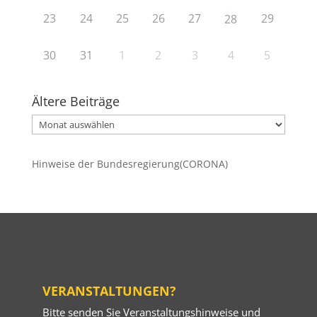
23
24
25
26
27
29
28
30
31
1
2
3
4
5
Ältere Beiträge
Ältere
Beiträge
Hinweise der Bundesregierung(CORONA)
VERANSTALTUNGEN?
Bitte senden Sie Veranstaltungshinweise und