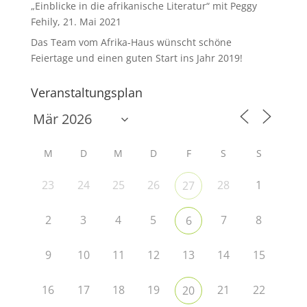
„Einblicke in die afrikanische Literatur“ mit Peggy
Fehily, 21. Mai 2021
Das Team vom Afrika-Haus wünscht schöne
Feiertage und einen guten Start ins Jahr 2019!
Veranstaltungsplan
M
D
M
D
F
S
S
23
24
25
26
28
1
27
2
3
4
5
7
8
6
9
10
11
12
13
14
15
16
17
18
19
21
22
20