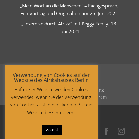
„Mein Wort an die Menschen“ – Fachgespräch,
Filmvortrag und Originalton am 25. Juni 2021
„Lesereise durch Afrika“ mit Peggy Fehily, 18.
Juni 2021
Verwendung von Cookies auf der
Website des Afrikahauses Berlin
Auf dieser Website werden Cookies
Startseite
Datenschutzerklärung
verwendet. Wenn Sie der Verwendung
Impressum
Facebook
Instagram
von Cookies zustimmen, können Sie die
Website besser nutzen.
Accept
Copyright © 2021 Afrika-Haus Berlin.
All rights reserved.