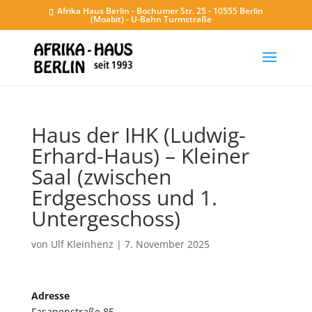
Afrika Haus Berlin - Bochumer Str. 25 - 10555 Berlin
(Moabit) - U-Bahn Turmstraße
Haus der IHK (Ludwig-
Erhard-Haus) – Kleiner
Saal (zwischen
Erdgeschoss und 1.
Untergeschoss)
von
Ulf Kleinhenz
|
7. November 2025
Adresse
Fasanenstraße 85