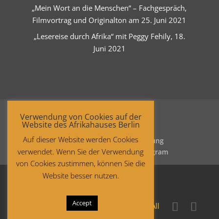
„Mein Wort an die Menschen“ – Fachgespräch,
Filmvortrag und Originalton am 25. Juni 2021
„Lesereise durch Afrika“ mit Peggy Fehily, 18.
Juni 2021
Verwendung von Cookies auf der
Website des Afrikahauses Berlin
Auf dieser Website werden Cookies
Startseite
Datenschutzerklärung
verwendet. Wenn Sie der Verwendung
Impressum
Facebook
Instagram
von Cookies zustimmen, können Sie die
Website besser nutzen.
Accept
Copyright © 2021 Afrika-Haus Berlin. All
rights reserved.