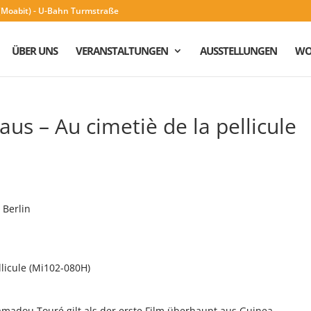
n (Moabit) - U-Bahn Turmstraße
ÜBER UNS
VERANSTALTUNGEN
AUSSTELLUNGEN
WO
us – Au cimetiè de la pellicule
 Berlin
llicule (Mi102-080H)
adou Touré gilt als der erste Film überhaupt aus Guinea.