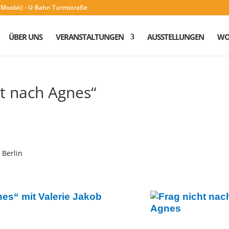
n (Moabit) - U-Bahn Turmstraße
ÜBER UNS
VERANSTALTUNGEN
AUSSTELLUNGEN
WO
ht nach Agnes“
 Berlin
es“ mit Valerie Jakob