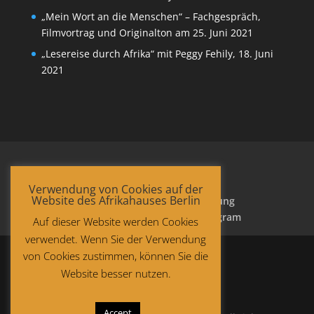
„Mein Wort an die Menschen“ – Fachgespräch,
Filmvortrag und Originalton am 25. Juni 2021
„Lesereise durch Afrika“ mit Peggy Fehily, 18. Juni
2021
Verwendung von Cookies auf der
Website des Afrikahauses Berlin
Startseite
Datenschutzerklärung
Impressum
Facebook
Instagram
Auf dieser Website werden Cookies
verwendet. Wenn Sie der Verwendung
von Cookies zustimmen, können Sie die
Website besser nutzen.
Accept