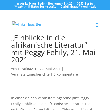
Afrika Haus Berlin - Bochumer Str. 25 - 10555 Berlin
(Moabit) - U-Bahn Turmstraße
afrikahaus@t-online.de
„Einblicke in die
afrikanische Literatur“
mit Peggy Fehily, 21. Mai
2021
von
FarafinaAH
|
26. Mai 2021
|
Veranstaltungsberichte
|
0 Kommentare
In einer kleinen Veranstaltungsreihe gibt Peggy
Fehily Einblicke in die afrikanische Literatur. Die
erste Online-Veranstaltung ist Chimamand Ngozi