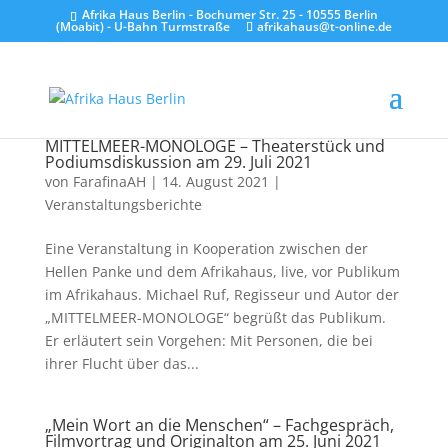
Afrika Haus Berlin - Bochumer Str. 25 - 10555 Berlin
(Moabit) - U-Bahn Turmstraße
afrikahaus@t-online.de
MITTELMEER-MONOLOGE – Theaterstück und
Podiumsdiskussion am 29. Juli 2021
von
FarafinaAH
|
14. August 2021
|
Veranstaltungsberichte
Eine Veranstaltung in Kooperation zwischen der
Hellen Panke und dem Afrikahaus, live, vor Publikum
im Afrikahaus. Michael Ruf, Regisseur und Autor der
„MITTELMEER-MONOLOGE“ begrüßt das Publikum.
Er erläutert sein Vorgehen: Mit Personen, die bei
ihrer Flucht über das...
„Mein Wort an die Menschen“ – Fachgespräch,
Filmvortrag und Originalton am 25. Juni 2021