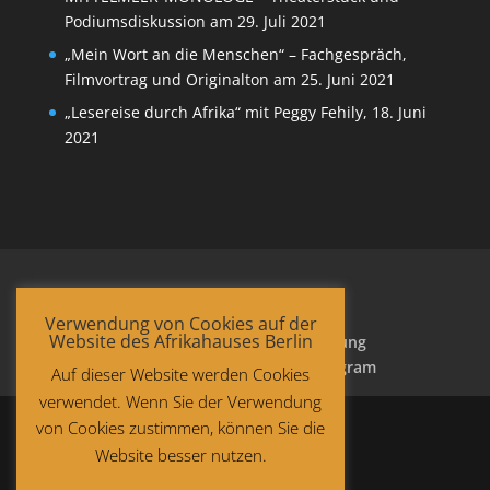
Podiumsdiskussion am 29. Juli 2021
„Mein Wort an die Menschen“ – Fachgespräch,
Filmvortrag und Originalton am 25. Juni 2021
„Lesereise durch Afrika“ mit Peggy Fehily, 18. Juni
2021
Verwendung von Cookies auf der
Website des Afrikahauses Berlin
Startseite
Datenschutzerklärung
Impressum
Facebook
Instagram
Auf dieser Website werden Cookies
verwendet. Wenn Sie der Verwendung
von Cookies zustimmen, können Sie die
Website besser nutzen.