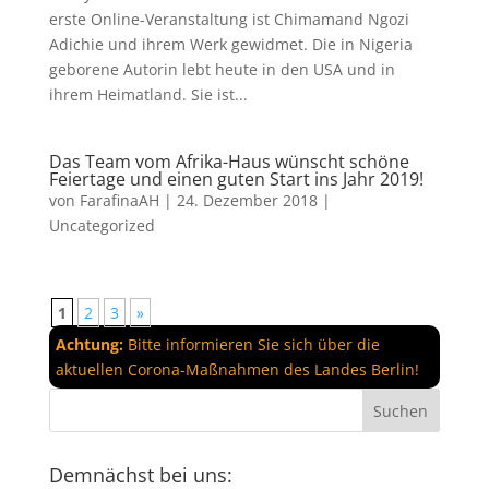
erste Online-Veranstaltung ist Chimamand Ngozi
Adichie und ihrem Werk gewidmet. Die in Nigeria
geborene Autorin lebt heute in den USA und in
ihrem Heimatland. Sie ist...
Das Team vom Afrika-Haus wünscht schöne
Feiertage und einen guten Start ins Jahr 2019!
von
FarafinaAH
|
24. Dezember 2018
|
Uncategorized
1
2
3
»
Achtung:
Bitte informieren Sie sich über die
aktuellen Corona-Maßnahmen des Landes Berlin!
Demnächst bei uns: