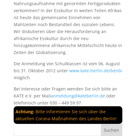
Nahrungsaufnahme mit genormten Fertigprodukten
verkommen? In der Esskultur in weiten Teilen Afrikas
ist heute das gemeinsame Einnehmen von
Mahlzeiten noch Bestandteil des sozialen Lebens.
Wir diskutieren über die Herausforderung an
afrikanische Esskultur durch die neu
hinzugekommene afrikanische Mittelschicht heute in
Zeiten der Globalisierung.
Die Anmeldung von Schulklassen ist vom 06. August
bis 31. Oktober 2012 unter
www.kate-berlin.de/benbi
möglich.
Bei Interesse oder Fragen wenden Sie sich bitte an
KATE e.V. per Mail
anmeldung@kateberlin.de
oder
telefonisch unter 030 – 449 59 97.
Achtung:
Bitte informieren Sie sich über die
aktuellen Corona-Maßnahmen des Landes Berlin!