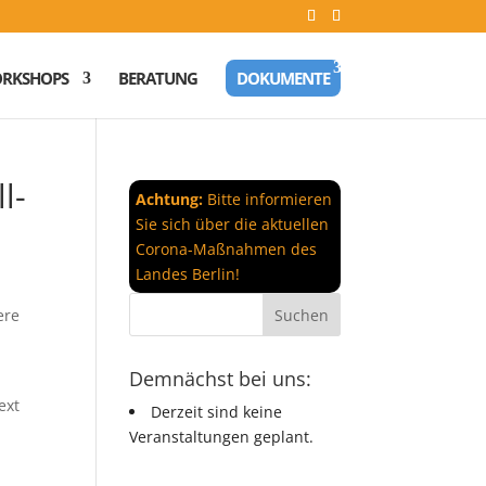
RKSHOPS
BERATUNG
DOKUMENTE
l-
Achtung:
Bitte informieren
Sie sich über die aktuellen
Corona-Maßnahmen des
Landes Berlin!
ere
Demnächst bei uns:
ext
Derzeit sind keine
Veranstaltungen geplant.