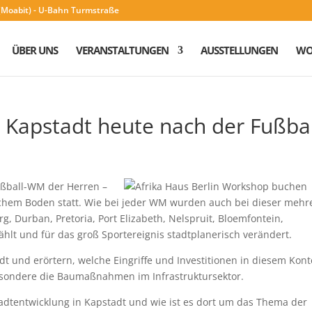
n (Moabit) - U-Bahn Turmstraße
ÜBER UNS
VERANSTALTUNGEN
AUSSTELLUNGEN
WO
– Kapstadt heute nach der Fußbal
ußball-WM der Herren –
ischem Boden statt. Wie bei jeder WM wurden auch bei dieser mehr
g, Durban, Pretoria, Port Elizabeth, Nelspruit, Bloemfontein,
lt und für das groß Sportereignis stadtplanerisch verändert.
dt und erörtern, welche Eingriffe und Investitionen in diesem Kont
besondere die Baumaßnahmen im Infrastruktursektor.
dtentwicklung in Kapstadt und wie ist es dort um das Thema der