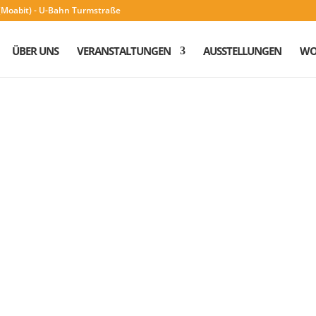
n (Moabit) - U-Bahn Turmstraße
ÜBER UNS
VERANSTALTUNGEN
AUSSTELLUNGEN
WO