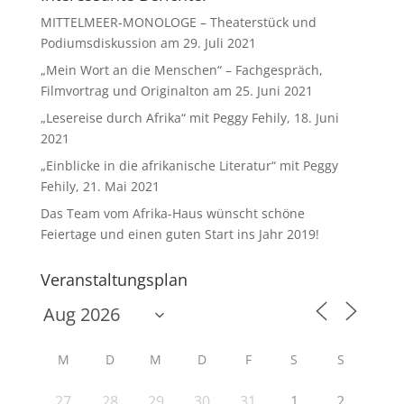
MITTELMEER-MONOLOGE – Theaterstück und
Podiumsdiskussion am 29. Juli 2021
„Mein Wort an die Menschen“ – Fachgespräch,
Filmvortrag und Originalton am 25. Juni 2021
„Lesereise durch Afrika“ mit Peggy Fehily, 18. Juni
2021
„Einblicke in die afrikanische Literatur“ mit Peggy
Fehily, 21. Mai 2021
Das Team vom Afrika-Haus wünscht schöne
Feiertage und einen guten Start ins Jahr 2019!
Veranstaltungsplan
M
D
M
D
F
S
S
27
28
29
30
31
1
2