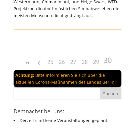
Westermann, Chimanimani, und Helge Swars, WFD-
Projektkoordinator Im östlichen Simbabwe leben die
meisten Menschen dicht gedrängt auf…
30
25
26
27
28
29
Achtung:
Bitte informieren Sie sich über die
aktuellen Corona-Maßnahmen des Landes Berlin!
Demnächst bei uns:
Derzeit sind keine Veranstaltungen geplant.