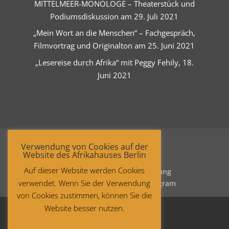
MITTELMEER-MONOLOGE – Theaterstück und
Podiumsdiskussion am 29. Juli 2021
„Mein Wort an die Menschen“ – Fachgespräch,
Filmvortrag und Originalton am 25. Juni 2021
„Lesereise durch Afrika“ mit Peggy Fehily, 18.
Juni 2021
Verwendung von Cookies auf der
Website des Afrikahauses Berlin
Auf dieser Website werden Cookies
Startseite
Datenschutzerklärung
verwendet. Wenn Sie der Verwendung
Impressum
Facebook
Instagram
von Cookies zustimmen, können Sie die
Website besser nutzen.