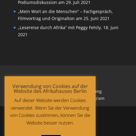
Podiumsdiskussion am 29. Juli 2021
„Mein Wort an die Menschen“ – Fachgespräch,
Filmvortrag und Originalton am 25. Juni 2021
„Lesereise durch Afrika“ mit Peggy Fehily, 18. Juni
2021
Verwendung von Cookies auf der
Website des Afrikahauses Berlin
Startseite
Datenschutzerklärung
Impressum
Facebook
Instagram
Auf dieser Website werden Cookies
verwendet. Wenn Sie der Verwendung
von Cookies zustimmen, können Sie die
Website besser nutzen.