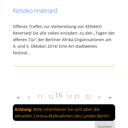
Kenako reversed
Offenes Treffen zur Vorbereitung von KENAKO
Reversed! Sie alle sollen einladen: zu den „Tagen der
offenen Tür“ der Berliner Afrika-Organisationen am
4. und 5. Oktober 2014! Eine Art stadtweites
Festival…
16
11
12
13
17
14
21
18
15
22
19
20
Achtung:
Bitte informieren Sie sich über die
aktuellen Corona-Maßnahmen des Landes Berlin!