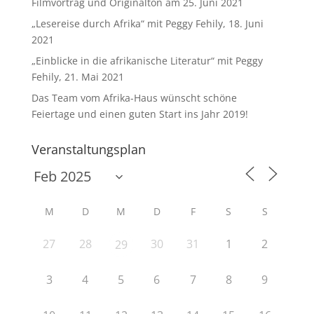
Filmvortrag und Originalton am 25. Juni 2021
„Lesereise durch Afrika“ mit Peggy Fehily, 18. Juni
2021
„Einblicke in die afrikanische Literatur“ mit Peggy
Fehily, 21. Mai 2021
Das Team vom Afrika-Haus wünscht schöne
Feiertage und einen guten Start ins Jahr 2019!
Veranstaltungsplan
M
D
M
D
F
S
S
27
28
30
31
1
2
29
3
4
5
6
7
8
9