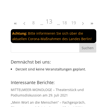
13
8
18
19
Achtung:
Bitte informieren Sie sich über die
aktuellen Corona-Maßnahmen des Landes Berlin!
Demnächst bei uns:
Derzeit sind keine Veranstaltungen geplant.
Interessante Berichte:
MITTELMEER-MONOLOGE – Theaterstück und
Podiumsdiskussion am 29. Juli 2021
„Mein Wort an die Menschen“ – Fachgespräch,