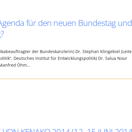
 Agenda für den neuen Bundestag un
g?
ikabeauftragter der Bundeskanzlerin) Dr. Stephan Klingebiel (Leite
litik“, Deutsches Institut für Entwicklungspolitik) Dr. Salua Nour
in) Manfred Öhm…
VON KENAKO 2014 (12.-15.JUNI 2014