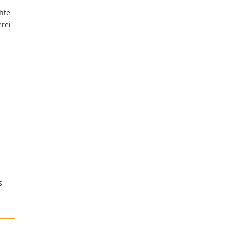
hte
erei
s