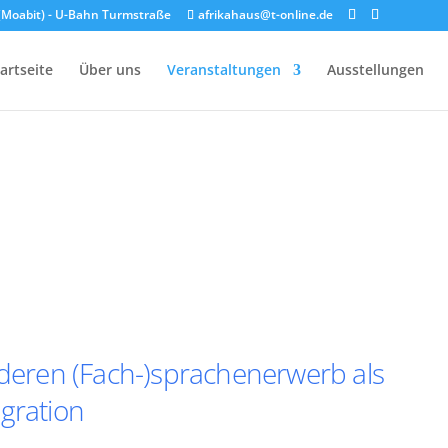
n (Moabit) - U-Bahn Turmstraße
afrikahaus@t-online.de
artseite
Über uns
Veranstaltungen
Ausstellungen
 deren (Fach-)sprachenerwerb als
gration