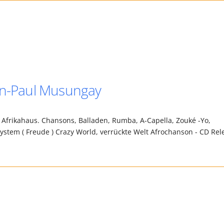
ean-Paul Musungay
 Afrikahaus. Chansons, Balladen, Rumba, A-Capella, Zouké -Yo,
stem ( Freude ) Crazy World, verrückte Welt Afrochanson - CD Rel