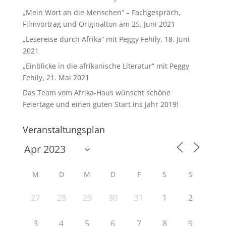
„Mein Wort an die Menschen“ – Fachgespräch,
Filmvortrag und Originalton am 25. Juni 2021
„Lesereise durch Afrika“ mit Peggy Fehily, 18. Juni
2021
„Einblicke in die afrikanische Literatur“ mit Peggy
Fehily, 21. Mai 2021
Das Team vom Afrika-Haus wünscht schöne
Feiertage und einen guten Start ins Jahr 2019!
Veranstaltungsplan
M
D
M
D
F
S
S
27
28
29
30
31
1
2
3
4
5
6
7
8
9