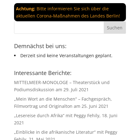
Achtung:
Bitte informieren Sie sich über die
aktuellen Corona-Maßnahmen des Landes Berlin!
Demnächst bei uns:
Derzeit sind keine Veranstaltungen geplant.
Interessante Berichte:
MITTELMEER-MONOLOGE – Theaterstück und
Podiumsdiskussion am 29. Juli 2021
„Mein Wort an die Menschen“ – Fachgespräch,
Filmvortrag und Originalton am 25. Juni 2021
„Lesereise durch Afrika“ mit Peggy Fehily, 18. Juni
2021
„Einblicke in die afrikanische Literatur“ mit Peggy
Fehily, 21. Mai 2021