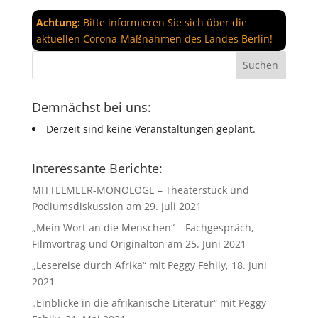
Achtung:
Bitte informieren Sie sich über die
aktuellen Corona-Maßnahmen des Landes Berlin!
Demnächst bei uns:
Derzeit sind keine Veranstaltungen geplant.
Interessante Berichte:
MITTELMEER-MONOLOGE – Theaterstück und
Podiumsdiskussion am 29. Juli 2021
„Mein Wort an die Menschen“ – Fachgespräch,
Filmvortrag und Originalton am 25. Juni 2021
„Lesereise durch Afrika“ mit Peggy Fehily, 18. Juni
2021
„Einblicke in die afrikanische Literatur“ mit Peggy