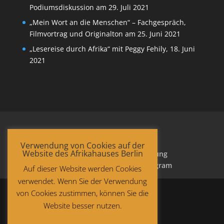
Podiumsdiskussion am 29. Juli 2021
„Mein Wort an die Menschen“ – Fachgespräch,
Filmvortrag und Originalton am 25. Juni 2021
„Lesereise durch Afrika“ mit Peggy Fehily, 18. Juni
2021
Verwendung von Cookies auf der
Website des Afrikahauses Berlin
Startseite
Datenschutzerklärung
Impressum
Facebook
Instagram
Auf dieser Website werden Cookies
verwendet. Wenn Sie der Verwendung
von Cookies zustimmen, können Sie die
Website besser nutzen.