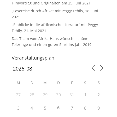
Filmvortrag und Originalton am 25. Juni 2021
„Lesereise durch Afrika“ mit Peggy Fehily, 18. Juni
2021
„Einblicke in die afrikanische Literatur“ mit Peggy
Fehily, 21. Mai 2021
Das Team vom Afrika-Haus wünscht schöne
Feiertage und einen guten Start ins Jahr 2019!
Veranstaltungsplan
M
D
M
D
F
S
S
27
28
29
30
31
1
2
6
3
4
5
7
8
9