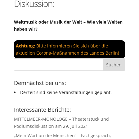
Diskussion:
Weltmusik oder Musik der Welt – Wie viele Welten
haben wir?
Achtung:
Bitte informieren Sie sich über die
aktuellen Corona-Maßnahmen des Landes Berlin!
Demnächst bei uns:
Derzeit sind keine Veranstaltungen geplant.
Interessante Berichte:
MITTELMEER-MONOLOGE – Theaterstück und
Podiumsdiskussion am 29. Juli 2021
„Mein Wort an die Menschen“ – Fachgespräch,