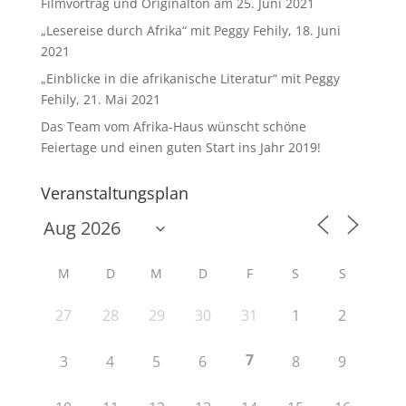
Filmvortrag und Originalton am 25. Juni 2021
„Lesereise durch Afrika“ mit Peggy Fehily, 18. Juni
2021
„Einblicke in die afrikanische Literatur“ mit Peggy
Fehily, 21. Mai 2021
Das Team vom Afrika-Haus wünscht schöne
Feiertage und einen guten Start ins Jahr 2019!
Veranstaltungsplan
M
D
M
D
F
S
S
27
28
29
30
31
1
2
7
3
4
5
6
8
9