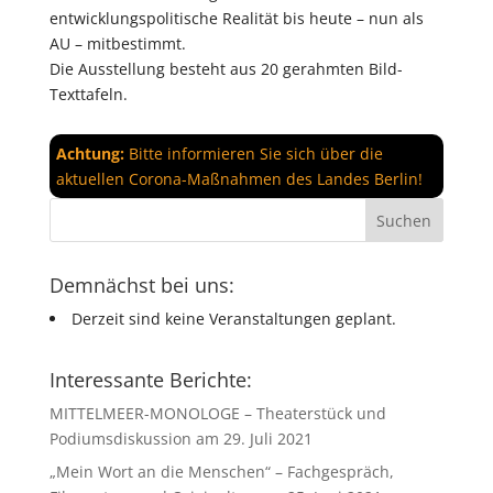
entwicklungspolitische Realität bis heute – nun als
AU – mitbestimmt.
Die Ausstellung besteht aus 20 gerahmten Bild-
Texttafeln.
Achtung:
Bitte informieren Sie sich über die
aktuellen Corona-Maßnahmen des Landes Berlin!
Demnächst bei uns:
Derzeit sind keine Veranstaltungen geplant.
Interessante Berichte:
MITTELMEER-MONOLOGE – Theaterstück und
Podiumsdiskussion am 29. Juli 2021
„Mein Wort an die Menschen“ – Fachgespräch,