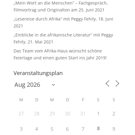
„Mein Wort an die Menschen“ – Fachgespräch,
Filmvortrag und Originalton am 25. Juni 2021
„Lesereise durch Afrika“ mit Peggy Fehily, 18. Juni
2021
„Einblicke in die afrikanische Literatur“ mit Peggy
Fehily, 21. Mai 2021
Das Team vom Afrika-Haus wünscht schöne
Feiertage und einen guten Start ins Jahr 2019!
Veranstaltungsplan
M
D
M
D
F
S
S
27
28
29
30
31
1
2
8
3
4
5
6
7
9