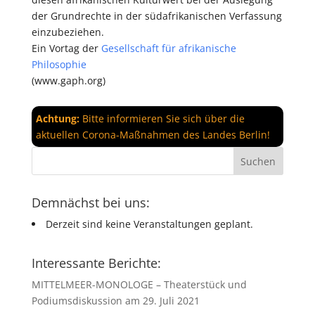
der Grundrechte in der südafrikanischen Verfassung
einzubeziehen.
Ein Vortag der
Gesellschaft für afrikanische
Philosophie
(www.gaph.org)
Achtung:
Bitte informieren Sie sich über die
aktuellen Corona-Maßnahmen des Landes Berlin!
Demnächst bei uns:
Derzeit sind keine Veranstaltungen geplant.
Interessante Berichte:
MITTELMEER-MONOLOGE – Theaterstück und
Podiumsdiskussion am 29. Juli 2021