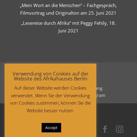
„Mein Wort an die Menschen“ – Fachgespräch,
Filmvortrag und Originalton am 25. Juni 2021
„Lesereise durch Afrika“ mit Peggy Fehily, 18.
Juni 2021
Verwendung von Cookies auf der
Website des Afrikahauses Berlin
Auf dieser Website werden Cookies
Startseite
Datenschutzerklärung
verwendet. Wenn Sie der Verwendung
Impressum
Facebook
Instagram
von Cookies zustimmen, können Sie die
Website besser nutzen.
Accept
Copyright © 2021 Afrika-Haus Berlin.
All rights reserved.