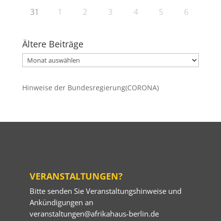
31
1
2
3
4
5
6
Ältere Beiträge
Ältere
Beiträge
Hinweise der Bundesregierung(CORONA)
VERANSTALTUNGEN?
Bitte senden Sie Veranstaltungshinweise und
Ankündigungen an
veranstaltungen@afrikahaus-berlin.de