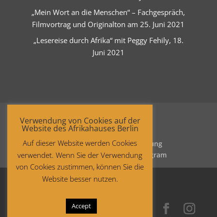
„Mein Wort an die Menschen“ – Fachgespräch,
Filmvortrag und Originalton am 25. Juni 2021
„Lesereise durch Afrika“ mit Peggy Fehily, 18.
Juni 2021
Verwendung von Cookies auf der
Website des Afrikahauses Berlin
Auf dieser Website werden Cookies
Startseite
Datenschutzerklärung
verwendet. Wenn Sie der Verwendung
Impressum
Facebook
Instagram
von Cookies zustimmen, können Sie die
Website besser nutzen.
Accept
Copyright © 2021 Afrika-Haus Berlin.