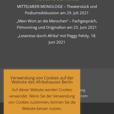
MITTELMEER-MONOLOGE – Theaterstück und
Podiumsdiskussion am 29. Juli 2021
„Mein Wort an die Menschen“ – Fachgespräch,
Filmvortrag und Originalton am 25. Juni 2021
„Lesereise durch Afrika“ mit Peggy Fehily, 18.
Juni 2021
Verwendung von Cookies auf der
Website des Afrikahauses Berlin
Auf dieser Website werden Cookies
Startseite
Datenschutzerklärung
verwendet. Wenn Sie der Verwendung
Impressum
Facebook
Instagram
von Cookies zustimmen, können Sie die
Website besser nutzen.