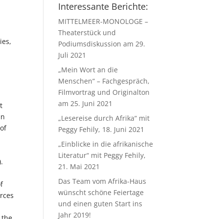
Interessante Berichte:
MITTELMEER-MONOLOGE –
Theaterstück und
ies,
Podiumsdiskussion am 29.
Juli 2021
„Mein Wort an die
Menschen“ – Fachgespräch,
Filmvortrag und Originalton
am 25. Juni 2021
t
in
„Lesereise durch Afrika“ mit
 of
Peggy Fehily, 18. Juni 2021
„Einblicke in die afrikanische
Literatur“ mit Peggy Fehily,
.
21. Mai 2021
Das Team vom Afrika-Haus
f
wünscht schöne Feiertage
urces
und einen guten Start ins
Jahr 2019!
 the