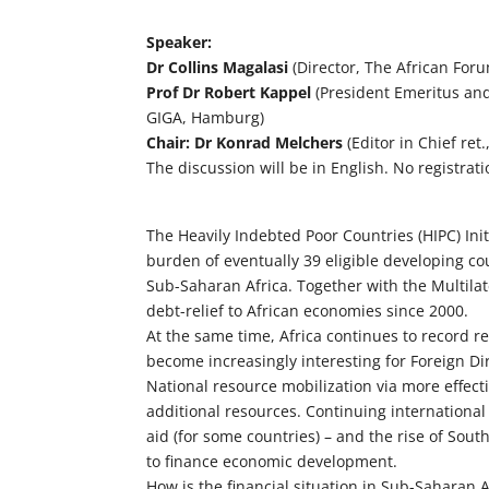
Speaker:
Dr Collins Magalasi
(Director, The African F
Prof Dr Robert Kappel
(President Emeritus and
GIGA, Hamburg)
Chair: Dr Konrad Melchers
(Editor in Chief ret
The discussion will be in English. No registrat
The Heavily Indebted Poor Countries (HIPC) In
burden of eventually 39 eligible developing cou
Sub-Saharan Africa. Together with the Multilate
debt-relief to African economies since 2000.
At the same time, Africa continues to record r
become increasingly interesting for Foreign Dir
National resource mobilization via more effec
additional resources. Continuing international
aid (for some countries) – and the rise of Sou
to finance economic development.
How is the financial situation in Sub-Saharan 