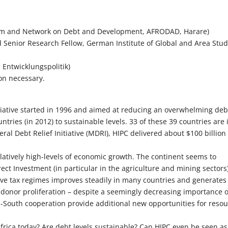
orum and Network on Debt and Development, AFRODAD, Harare)
 Senior Research Fellow, German Institute of Global and Area Stud
., Entwicklungspolitik)
ion necessary.
itiative started in 1996 and aimed at reducing an overwhelming deb
ntries (in 2012) to sustainable levels. 33 of these 39 countries are 
ral Debt Relief Initiative (MDRI), HIPC delivered about $100 billion
elatively high-levels of economic growth. The continent seems to
ect Investment (in particular in the agriculture and mining sectors)
tive tax regimes improves steadily in many countries and generates
 donor proliferation – despite a seemingly decreasing importance o
th-South cooperation provide additional new opportunities for reso
Africa today? Are debt levels sustainable? Can HIPC even be seen as