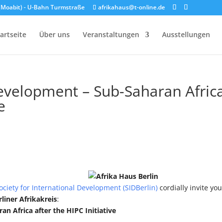
n (Moabit) - U-Bahn Turmstraße
afrikahaus@t-online.de
artseite
Über uns
Veranstaltungen
Ausstellungen
evelopment – Sub-Saharan Afric
e
ociety for International Development (SIDBerlin)
cordially invite you
rliner Afrikakreis
:
 Africa after the HIPC Initiative