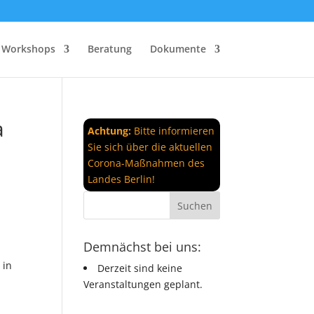
Workshops
Beratung
Dokumente
a
Achtung:
Bitte informieren
Sie sich über die aktuellen
Corona-Maßnahmen des
Landes Berlin!
Demnächst bei uns:
 in
Derzeit sind keine
Veranstaltungen geplant.