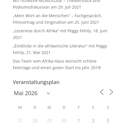
MITTELMEER-MONOLOGE – Theaterstück und
Podiumsdiskussion am 29. Juli 2021
„Mein Wort an die Menschen“ – Fachgespräch,
Filmvortrag und Originalton am 25. Juni 2021
„Lesereise durch Afrika“ mit Peggy Fehily, 18. Juni
2021
„Einblicke in die afrikanische Literatur“ mit Peggy
Fehily, 21. Mai 2021
Das Team vom Afrika-Haus wünscht schöne
Feiertage und einen guten Start ins Jahr 2019!
Veranstaltungsplan
M
D
M
D
F
S
S
27
28
29
30
1
2
3