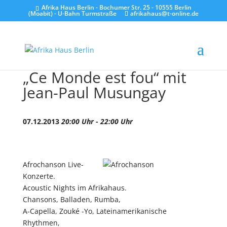
Afrika Haus Berlin - Bochumer Str. 25 - 10555 Berlin
(Moabit) - U-Bahn Turmstraße
afrikahaus@t-online.de
„Ce Monde est fou“ mit
Jean-Paul Musungay
07.12.2013
20:00 Uhr - 22:00 Uhr
Afrochanson Live-
Konzerte.
Acoustic Nights im Afrikahaus.
Chansons, Balladen, Rumba,
A-Capella, Zouké -Yo, Lateinamerikanische
Rhythmen,