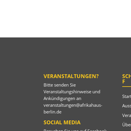
VERANSTALTUNGEN?
SC
F
Bitte senden Sie
Veranstaltungshinweise und
Star
Ankündigungen an
veranstaltungen@afrikahaus-
Auss
berlin.de
Ver
SOCIAL MEDIA
Übe
Besuchen Sie uns auf
Facebook