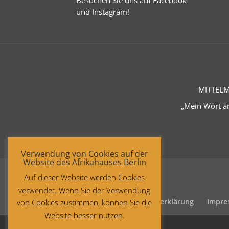
und
Instagram
!
MITTELM
„Mein Wort an
Verwendung von Cookies auf der
Website des Afrikahauses Berlin
Auf dieser Website werden Cookies
verwendet. Wenn Sie der Verwendung
Startseite
Datenschutzerklärung
Impre
von Cookies zustimmen, können Sie die
Website besser nutzen.