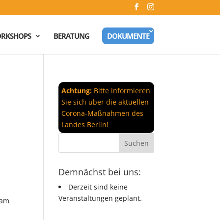
RKSHOPS
BERATUNG
DOKUMENTE
Achtung:
Bitte informieren
Sie sich über die aktuellen
Corona-Maßnahmen des
Landes Berlin!
Demnächst bei uns:
Derzeit sind keine
Veranstaltungen geplant.
 am