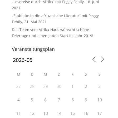
„Lesereise durch Afrika“ mit Peggy Fehily, 18. Juni
2021
„Einblicke in die afrikanische Literatur“ mit Peggy
Fehily, 21. Mai 2021
Das Team vom Afrika-Haus wünscht schöne
Feiertage und einen guten Start ins Jahr 2019!
Veranstaltungsplan
M
D
M
D
F
S
S
27
28
29
30
1
2
3
4
5
6
7
8
9
10
11
12
13
14
15
16
17