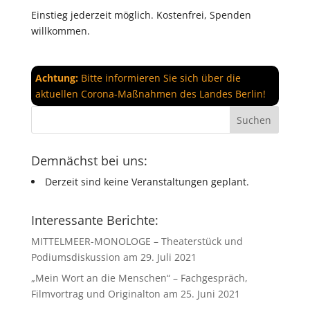
Einstieg jederzeit möglich. Kostenfrei, Spenden
willkommen.
Achtung:
Bitte informieren Sie sich über die
aktuellen Corona-Maßnahmen des Landes Berlin!
Demnächst bei uns:
Derzeit sind keine Veranstaltungen geplant.
Interessante Berichte:
MITTELMEER-MONOLOGE – Theaterstück und
Podiumsdiskussion am 29. Juli 2021
„Mein Wort an die Menschen“ – Fachgespräch,
Filmvortrag und Originalton am 25. Juni 2021