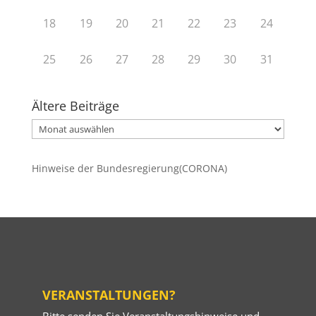
18
19
20
21
22
23
24
25
26
27
28
29
30
31
Ältere Beiträge
Ältere
Beiträge
Hinweise der Bundesregierung(CORONA)
VERANSTALTUNGEN?
Bitte senden Sie Veranstaltungshinweise und