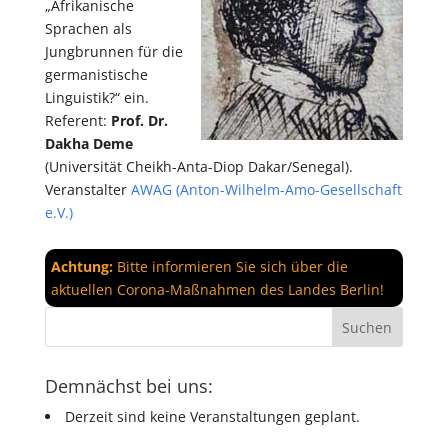
„Afrikanische
Sprachen als
Jungbrunnen für die
germanistische
Linguistik?“ ein.
Referent:
Prof. Dr.
Dakha Deme
(Universität Cheikh-Anta-Diop Dakar/Senegal).
Veranstalter
AWAG (Anton-Wilhelm-Amo-Gesellschaft
e.V.)
Achtung:
Bitte informieren Sie sich über die
aktuellen Corona-Maßnahmen des Landes Berlin!
Demnächst bei uns:
Derzeit sind keine Veranstaltungen geplant.